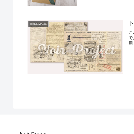
HANDMADE
こ
で
用し
Noir Project