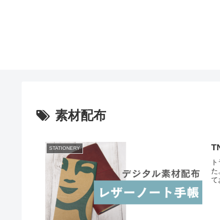
素材配布
T
STATIONERY
ト
た
て